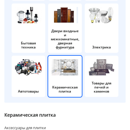
об оплате Плайтом
Двери входные
и
Остались вопросы?
25
межкомнатные,
8 800 302-02-51
Бытовая
дверная
техника
фурнитура
Электрика
plait.ru
раз в 2
недели
Товары для
Керамическая
печей и
Автотовары
плитка
каминов
Керамическая плитка
Аксессуары для плитки