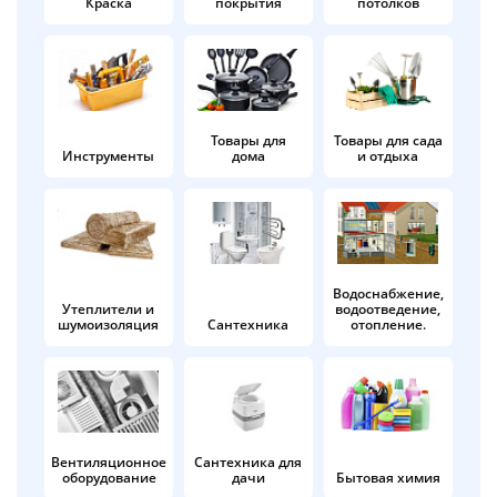
Краска
покрытия
потолков
Добавляйте товары
в корзину
Оплачивайте сегодня только
Товары для
Товары для сада
Инструменты
дома
и отдыха
25
% картой любого банка
Получайте товар
выбранный способом
Водоснабжение,
Утеплители и
водоотведение,
шумоизоляция
Сантехника
отопление.
Оставшиеся
75
% будут
списываться
с вашей карты
по
25
%
каждые 2 недели
Вентиляционное
Сантехника для
оборудование
дачи
Бытовая химия
Подробнее