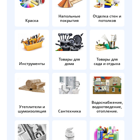
Напольные
Отделка стен и
Краска
покрытия
потолков
Товары для
Товары для
Инструменты
дома
сада и отдыха
Водоснабжение,
Утеплители и
водоотведение,
шумоизоляция
Сантехника
отопление.