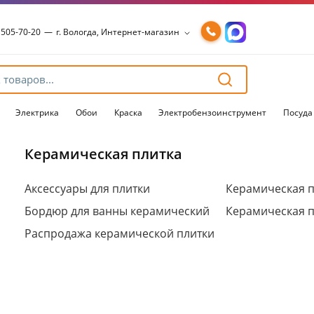
 505-70-20
—
г. Вологда, Интернет-магазин
 505-70-20
—
г. Вологда, Интернет-магазин
54-15-99
—
г. Вологда, Чернышевского, 147А
54-15-98
—
г. Вологда, Конева, 36
54-15-96
—
г. Вологда, Пошехонское ш., 18
Электрика
Обои
Краска
Электробензоинструмент
Посуда
Керамическая плитка
Для клиентов всех банков
Аксессуары для плитки
Керамическая п
Бордюр для ванны керамический
Керамическая п
Разбейте
оплату
Распродажа керамической плитки
на части
без переплат
График платежей