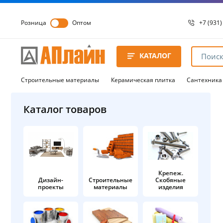
Розница
Оптом
+7 (931)
+7 (931)
8 8172 
КАТАЛОГ
8 8172 
8 8172 
Строительные материалы
Керамическая плитка
Сантехника
Каталог товаров
Крепеж.
Дизайн-
Строительные
Скобяные
проекты
материалы
изделия