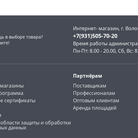
Интернет- магазин, г. Воло
+7(931)505-70-20
ь в выборе товара?
раз в 2 недели
шите!
Время работы администра
Пн-Пт: 8.00 - 20.00, Сб, Вс: 8
Партнёрам
 магазины
Поставщикам
программа
Профессионалам
е сертификаты
Оптовым клиентам
Аренда площадей
и
 области защиты и обработки
ных данных