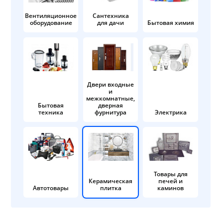
Вентиляционное
Сантехника
оборудование
для дачи
Бытовая химия
Двери входные
и
межкомнатные,
Бытовая
дверная
техника
фурнитура
Электрика
Товары для
Керамическая
печей и
Автотовары
плитка
каминов