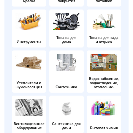
Краска
покрытия
потолков
Добавляйте товары
в корзину
Оплачивайте сегодня только
Товары для
Товары для сада
Инструменты
дома
и отдыха
25
% картой любого банка
Получайте товар
выбранный способом
Водоснабжение,
Утеплители и
водоотведение,
шумоизоляция
Сантехника
отопление.
Оставшиеся
75
% будут
списываться
с вашей карты
по
25
%
каждые 2 недели
Вентиляционное
Сантехника для
оборудование
дачи
Бытовая химия
Подробнее