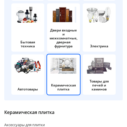
об оплате Плайтом
Двери входные
и
Остались вопросы?
25
межкомнатные,
8 800 302-02-51
Бытовая
дверная
техника
фурнитура
Электрика
plait.ru
раз в 2
недели
Товары для
Керамическая
печей и
Автотовары
плитка
каминов
Керамическая плитка
Аксессуары для плитки