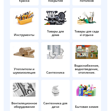
Краска
покрытия
потолков
Добавляйте товары
в корзину
Оплачивайте сегодня только
Товары для
Товары для сада
Инструменты
дома
и отдыха
25
% картой любого банка
Получайте товар
выбранный способом
Водоснабжение,
Утеплители и
водоотведение,
шумоизоляция
Сантехника
отопление.
Оставшиеся
75
% будут
списываться
с вашей карты
по
25
%
каждые 2 недели
Вентиляционное
Сантехника для
оборудование
дачи
Бытовая химия
Подробнее