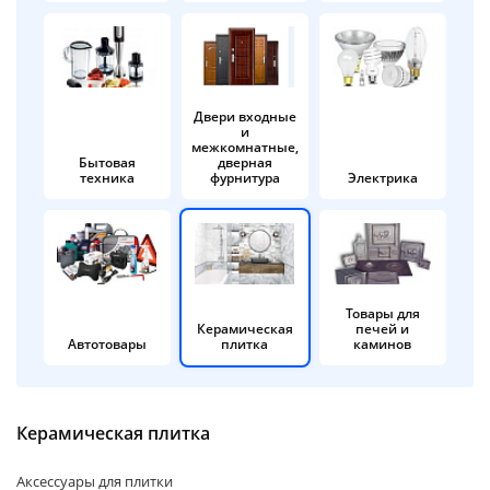
об оплате Плайтом
Двери входные
и
Остались вопросы?
25
межкомнатные,
8 800 302-02-51
Бытовая
дверная
техника
фурнитура
Электрика
plait.ru
раз в 2
недели
Товары для
Керамическая
печей и
Автотовары
плитка
каминов
Керамическая плитка
Аксессуары для плитки