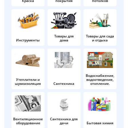
Краска
покрытия
потолков
Добавляйте товары
в корзину
Оплачивайте сегодня только
Товары для
Товары для сада
Инструменты
дома
и отдыха
25
% картой любого банка
Получайте товар
выбранный способом
Водоснабжение,
Утеплители и
водоотведение,
шумоизоляция
Сантехника
отопление.
Оставшиеся
75
% будут
списываться
с вашей карты
по
25
%
каждые 2 недели
Вентиляционное
Сантехника для
оборудование
дачи
Бытовая химия
Подробнее