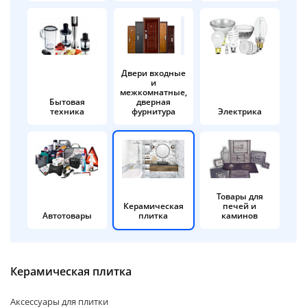
об оплате Плайтом
Двери входные
и
Остались вопросы?
25
межкомнатные,
8 800 302-02-51
Бытовая
дверная
техника
фурнитура
Электрика
plait.ru
раз в 2
недели
Товары для
Керамическая
печей и
Автотовары
плитка
каминов
Керамическая плитка
Аксессуары для плитки