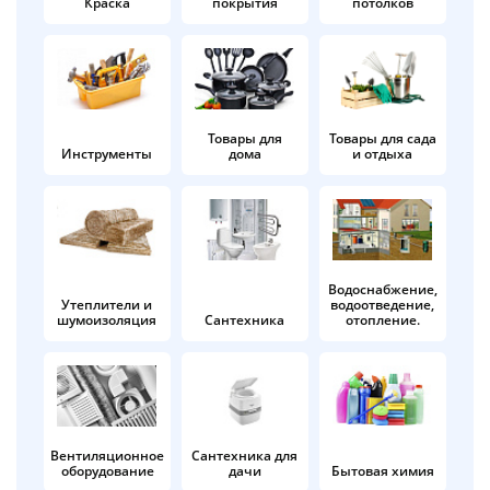
Краска
покрытия
потолков
Добавляйте товары
в корзину
Оплачивайте сегодня только
Товары для
Товары для сада
Инструменты
дома
и отдыха
25
% картой любого банка
Получайте товар
выбранный способом
Водоснабжение,
Утеплители и
водоотведение,
шумоизоляция
Сантехника
отопление.
Оставшиеся
75
% будут
списываться
с вашей карты
по
25
%
каждые 2 недели
Вентиляционное
Сантехника для
оборудование
дачи
Бытовая химия
Подробнее