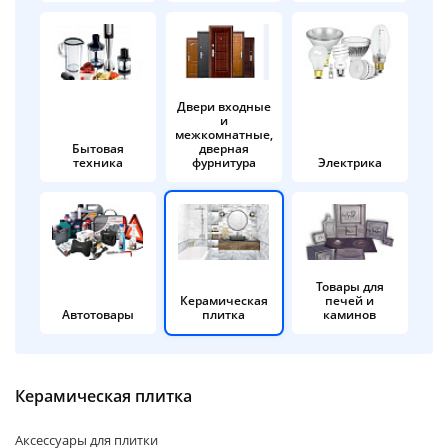
об оплате Плайтом
Двери входные
и
Остались вопросы?
25
межкомнатные,
8 800 302-02-51
Бытовая
дверная
техника
фурнитура
Электрика
plait.ru
раз в 2
недели
Товары для
Керамическая
печей и
Автотовары
плитка
каминов
Керамическая плитка
Аксессуары для плитки