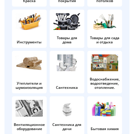
Краска
покрытия
потолков
Добавляйте товары
в корзину
Оплачивайте сегодня только
Товары для
Товары для сада
Инструменты
дома
и отдыха
25
% картой любого банка
Получайте товар
выбранный способом
Водоснабжение,
Утеплители и
водоотведение,
шумоизоляция
Сантехника
отопление.
Оставшиеся
75
% будут
списываться
с вашей карты
по
25
%
каждые 2 недели
Вентиляционное
Сантехника для
оборудование
дачи
Бытовая химия
Подробнее