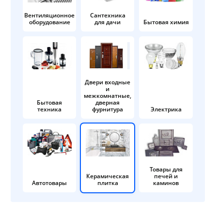
Вентиляционное
Сантехника
оборудование
для дачи
Бытовая химия
Двери входные
и
межкомнатные,
Бытовая
дверная
техника
фурнитура
Электрика
Товары для
Керамическая
печей и
Автотовары
плитка
каминов