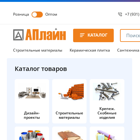
Розница
Оптом
+7 (931)
+7 (931)
8 8172 
КАТАЛОГ
8 8172 
8 8172 
Строительные материалы
Керамическая плитка
Сантехника
Каталог товаров
Крепеж.
Дизайн-
Строительные
Скобяные
проекты
материалы
изделия