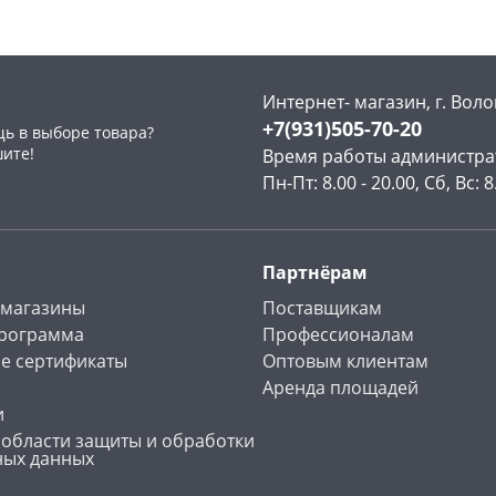
Интернет- магазин, г. Воло
+7(931)505-70-20
ь в выборе товара?
раз в 2 недели
шите!
Время работы администра
Пн-Пт: 8.00 - 20.00, Сб, Вс: 8
Партнёрам
 магазины
Поставщикам
программа
Профессионалам
е сертификаты
Оптовым клиентам
Аренда площадей
и
 области защиты и обработки
ных данных