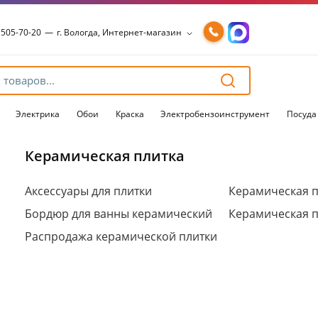
 505-70-20
—
г. Вологда, Интернет-магазин
 505-70-20
—
г. Вологда, Интернет-магазин
54-15-99
—
г. Вологда, Чернышевского, 147А
54-15-98
—
г. Вологда, Конева, 36
54-15-96
—
г. Вологда, Пошехонское ш., 18
Электрика
Обои
Краска
Электробензоинструмент
Посуда
Керамическая плитка
Для клиентов всех банков
Аксессуары для плитки
Керамическая п
Бордюр для ванны керамический
Керамическая п
Разбейте
оплату
Распродажа керамической плитки
на части
без переплат
График платежей