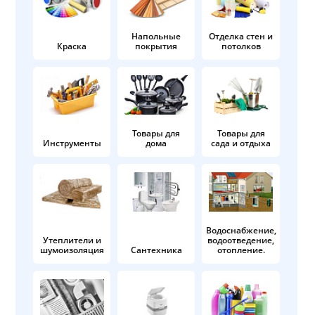
Напольные
Отделка стен и
Краска
покрытия
потолков
Товары для
Товары для
Инструменты
дома
сада и отдыха
Водоснабжение,
Утеплители и
водоотведение,
шумоизоляция
Сантехника
отопление.