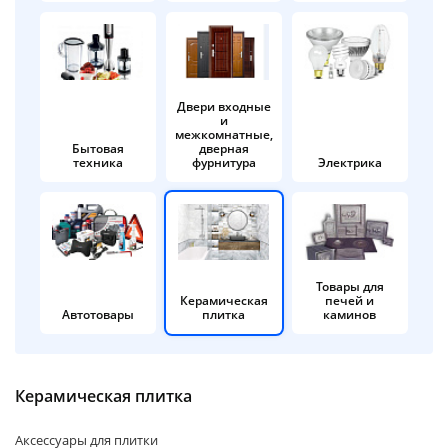
об оплате Плайтом
Двери входные
и
Остались вопросы?
25
межкомнатные,
8 800 302-02-51
Бытовая
дверная
техника
фурнитура
Электрика
plait.ru
раз в 2
недели
Товары для
Керамическая
печей и
Автотовары
плитка
каминов
Керамическая плитка
Аксессуары для плитки