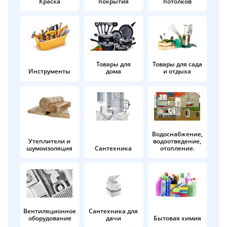
Краска
покрытия
потолков
Добавляйте товары
в корзину
Оплачивайте сегодня только
Товары для
Товары для сада
Инструменты
дома
и отдыха
25
% картой любого банка
Получайте товар
выбранный способом
Водоснабжение,
Утеплители и
водоотведение,
шумоизоляция
Сантехника
отопление.
Оставшиеся
75
% будут
списываться
с вашей карты
по
25
%
каждые 2 недели
Вентиляционное
Сантехника для
оборудование
дачи
Бытовая химия
Подробнее