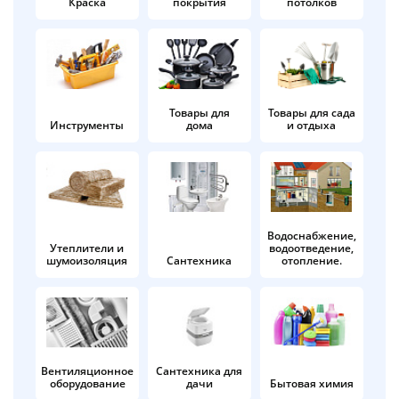
Краска
покрытия
потолков
Добавляйте товары
в корзину
Оплачивайте сегодня только
Товары для
Товары для сада
Инструменты
дома
и отдыха
25
% картой любого банка
Получайте товар
выбранный способом
Водоснабжение,
Утеплители и
водоотведение,
шумоизоляция
Сантехника
отопление.
Оставшиеся
75
% будут
списываться
с вашей карты
по
25
%
каждые 2 недели
Вентиляционное
Сантехника для
оборудование
дачи
Бытовая химия
Подробнее