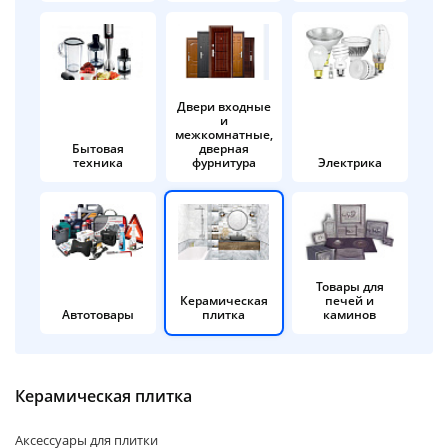
об оплате Плайтом
Двери входные
и
Остались вопросы?
25
межкомнатные,
8 800 302-02-51
Бытовая
дверная
техника
фурнитура
Электрика
plait.ru
раз в 2
недели
Товары для
Керамическая
печей и
Автотовары
плитка
каминов
Керамическая плитка
Аксессуары для плитки