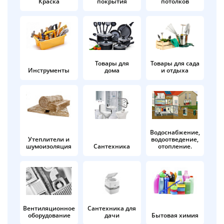
Краска
покрытия
потолков
Добавляйте товары
в корзину
Оплачивайте сегодня только
Товары для
Товары для сада
Инструменты
дома
и отдыха
25
% картой любого банка
Получайте товар
выбранный способом
Водоснабжение,
Утеплители и
водоотведение,
шумоизоляция
Сантехника
отопление.
Оставшиеся
75
% будут
списываться
с вашей карты
по
25
%
каждые 2 недели
Вентиляционное
Сантехника для
оборудование
дачи
Бытовая химия
Подробнее