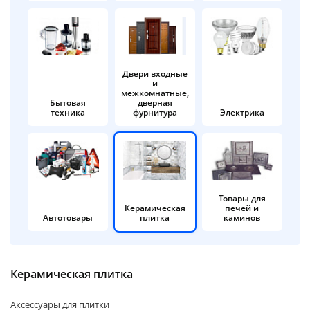
об оплате Плайтом
Двери входные
и
Остались вопросы?
25
межкомнатные,
8 800 302-02-51
Бытовая
дверная
техника
фурнитура
Электрика
plait.ru
раз в 2
недели
Товары для
Керамическая
печей и
Автотовары
плитка
каминов
Керамическая плитка
Аксессуары для плитки