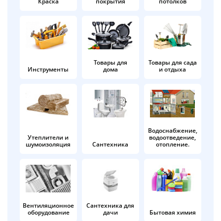
Краска
покрытия
потолков
Добавляйте товары
в корзину
Оплачивайте сегодня только
Товары для
Товары для сада
Инструменты
дома
и отдыха
25
% картой любого банка
Получайте товар
выбранный способом
Водоснабжение,
Утеплители и
водоотведение,
шумоизоляция
Сантехника
отопление.
Оставшиеся
75
% будут
списываться
с вашей карты
по
25
%
каждые 2 недели
Вентиляционное
Сантехника для
оборудование
дачи
Бытовая химия
Подробнее