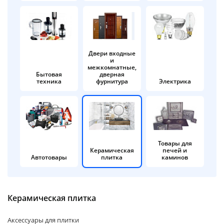
об оплате Плайтом
Двери входные
и
Остались вопросы?
25
межкомнатные,
8 800 302-02-51
Бытовая
дверная
техника
фурнитура
Электрика
plait.ru
раз в 2
недели
Товары для
Керамическая
печей и
Автотовары
плитка
каминов
Керамическая плитка
Аксессуары для плитки