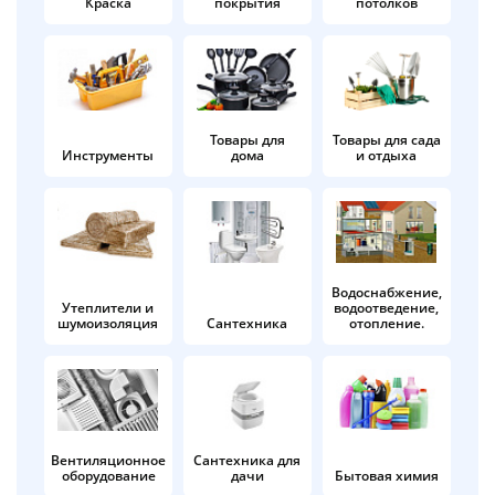
Краска
покрытия
потолков
Добавляйте товары
в корзину
Оплачивайте сегодня только
Товары для
Товары для сада
Инструменты
дома
и отдыха
25
% картой любого банка
Получайте товар
выбранный способом
Водоснабжение,
Утеплители и
водоотведение,
шумоизоляция
Сантехника
отопление.
Оставшиеся
75
% будут
списываться
с вашей карты
по
25
%
каждые 2 недели
Вентиляционное
Сантехника для
оборудование
дачи
Бытовая химия
Подробнее