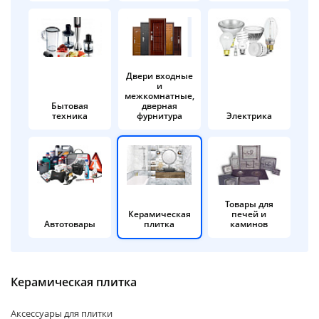
об оплате Плайтом
Двери входные
и
Остались вопросы?
25
межкомнатные,
8 800 302-02-51
Бытовая
дверная
техника
фурнитура
Электрика
plait.ru
раз в 2
недели
Товары для
Керамическая
печей и
Автотовары
плитка
каминов
Керамическая плитка
Аксессуары для плитки