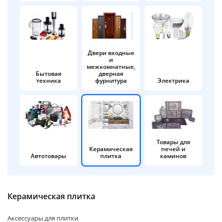
об оплате Плайтом
Двери входные
и
Остались вопросы?
25
межкомнатные,
8 800 302-02-51
Бытовая
дверная
техника
фурнитура
Электрика
plait.ru
раз в 2
недели
Товары для
Керамическая
печей и
Автотовары
плитка
каминов
Керамическая плитка
Аксессуары для плитки