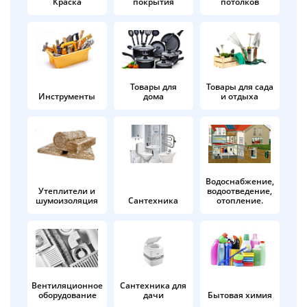
Краска
покрытия
потолков
Добавляйте товары
в корзину
Оплачивайте сегодня только
Товары для
Товары для сада
Инструменты
дома
и отдыха
25
% картой любого банка
Получайте товар
выбранный способом
Водоснабжение,
Утеплители и
водоотведение,
шумоизоляция
Сантехника
отопление.
Оставшиеся
75
% будут
списываться
с вашей карты
по
25
%
каждые 2 недели
Вентиляционное
Сантехника для
оборудование
дачи
Бытовая химия
Подробнее