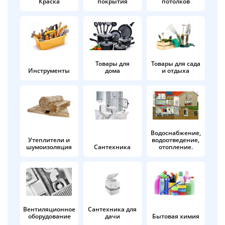
Краска
покрытия
потолков
Добавляйте товары
в корзину
Оплачивайте сегодня только
Товары для
Товары для сада
Инструменты
дома
и отдыха
25
% картой любого банка
Получайте товар
выбранный способом
Водоснабжение,
Утеплители и
водоотведение,
шумоизоляция
Сантехника
отопление.
Оставшиеся
75
% будут
списываться
с вашей карты
по
25
%
каждые 2 недели
Вентиляционное
Сантехника для
оборудование
дачи
Бытовая химия
Подробнее