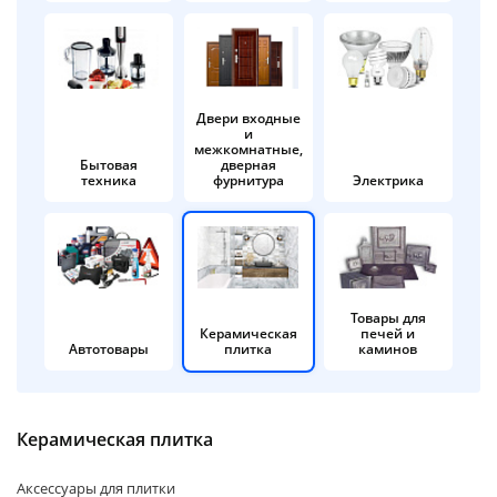
об оплате Плайтом
Двери входные
и
Остались вопросы?
25
межкомнатные,
8 800 302-02-51
Бытовая
дверная
техника
фурнитура
Электрика
plait.ru
раз в 2
недели
Товары для
Керамическая
печей и
Автотовары
плитка
каминов
Керамическая плитка
Аксессуары для плитки