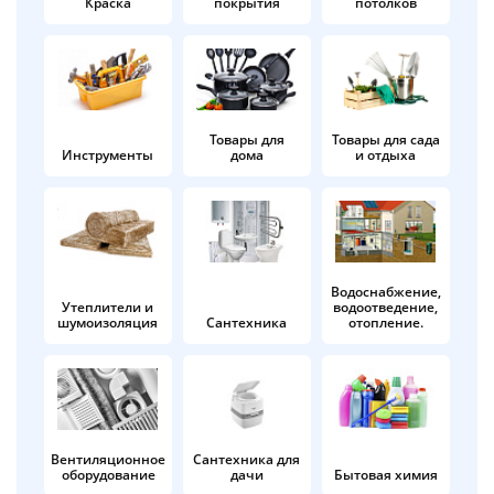
Краска
покрытия
потолков
Добавляйте товары
в корзину
Оплачивайте сегодня только
Товары для
Товары для сада
Инструменты
дома
и отдыха
25
% картой любого банка
Получайте товар
выбранный способом
Водоснабжение,
Утеплители и
водоотведение,
шумоизоляция
Сантехника
отопление.
Оставшиеся
75
% будут
списываться
с вашей карты
по
25
%
каждые 2 недели
Вентиляционное
Сантехника для
оборудование
дачи
Бытовая химия
Подробнее