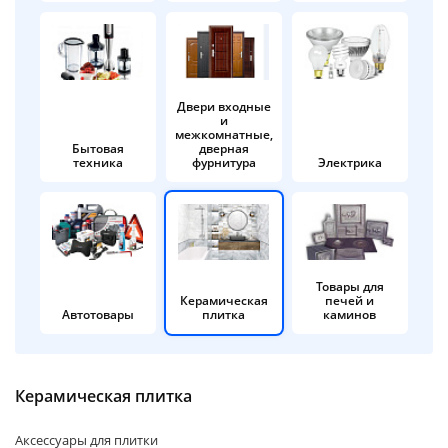
об оплате Плайтом
Двери входные
и
Остались вопросы?
25
межкомнатные,
8 800 302-02-51
Бытовая
дверная
техника
фурнитура
Электрика
plait.ru
раз в 2
недели
Товары для
Керамическая
печей и
Автотовары
плитка
каминов
Керамическая плитка
Аксессуары для плитки