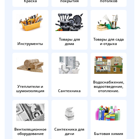
Краска
покрытия
потолков
Добавляйте товары
в корзину
Оплачивайте сегодня только
Товары для
Товары для сада
Инструменты
дома
и отдыха
25
% картой любого банка
Получайте товар
выбранный способом
Водоснабжение,
Утеплители и
водоотведение,
шумоизоляция
Сантехника
отопление.
Оставшиеся
75
% будут
списываться
с вашей карты
по
25
%
каждые 2 недели
Вентиляционное
Сантехника для
оборудование
дачи
Бытовая химия
Подробнее