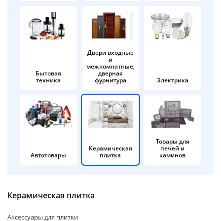
об оплате Плайтом
Двери входные
и
Остались вопросы?
25
межкомнатные,
8 800 302-02-51
Бытовая
дверная
техника
фурнитура
Электрика
plait.ru
раз в 2
недели
Товары для
Керамическая
печей и
Автотовары
плитка
каминов
Керамическая плитка
Аксессуары для плитки