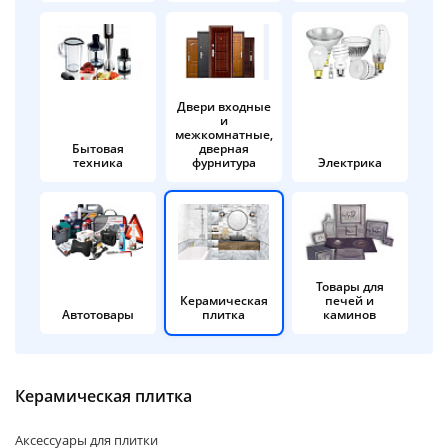
об оплате Плайтом
Двери входные
и
Остались вопросы?
25
межкомнатные,
8 800 302-02-51
Бытовая
дверная
техника
фурнитура
Электрика
plait.ru
раз в 2
недели
Товары для
Керамическая
печей и
Автотовары
плитка
каминов
Керамическая плитка
Аксессуары для плитки