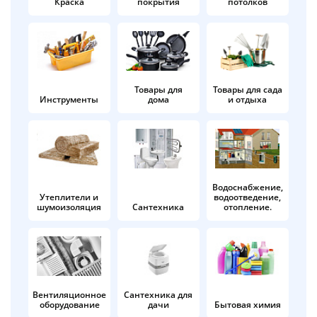
Краска
покрытия
потолков
Добавляйте товары
в корзину
Оплачивайте сегодня только
Товары для
Товары для сада
Инструменты
дома
и отдыха
25
% картой любого банка
Получайте товар
выбранный способом
Водоснабжение,
Утеплители и
водоотведение,
шумоизоляция
Сантехника
отопление.
Оставшиеся
75
% будут
списываться
с вашей карты
по
25
%
каждые 2 недели
Вентиляционное
Сантехника для
оборудование
дачи
Бытовая химия
Подробнее