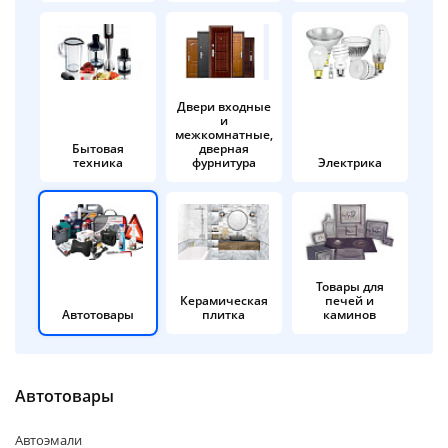
об оплате Плайтом
Двери входные
и
Остались вопросы?
25
межкомнатные,
8 800 302-02-51
Бытовая
дверная
техника
фурнитура
Электрика
plait.ru
раз в 2
недели
Товары для
Керамическая
печей и
Автотовары
плитка
каминов
Автотовары
Автоэмали