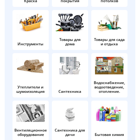
Краска
покрытия
потолков
Добавляйте товары
в корзину
Оплачивайте сегодня только
Товары для
Товары для сада
Инструменты
дома
и отдыха
25
% картой любого банка
Получайте товар
выбранный способом
Водоснабжение,
Утеплители и
водоотведение,
шумоизоляция
Сантехника
отопление.
Оставшиеся
75
% будут
списываться
с вашей карты
по
25
%
каждые 2 недели
Вентиляционное
Сантехника для
оборудование
дачи
Бытовая химия
Подробнее