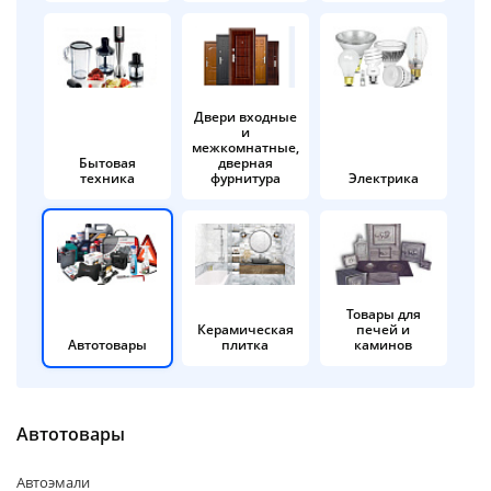
об оплате Плайтом
Двери входные
и
Остались вопросы?
25
межкомнатные,
8 800 302-02-51
Бытовая
дверная
техника
фурнитура
Электрика
plait.ru
раз в 2
недели
Товары для
Керамическая
печей и
Автотовары
плитка
каминов
Автотовары
Автоэмали