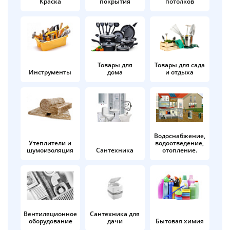
Краска
покрытия
потолков
Добавляйте товары
в корзину
Оплачивайте сегодня только
Товары для
Товары для сада
Инструменты
дома
и отдыха
25
% картой любого банка
Получайте товар
выбранный способом
Водоснабжение,
Утеплители и
водоотведение,
шумоизоляция
Сантехника
отопление.
Оставшиеся
75
% будут
списываться
с вашей карты
по
25
%
каждые 2 недели
Вентиляционное
Сантехника для
оборудование
дачи
Бытовая химия
Подробнее