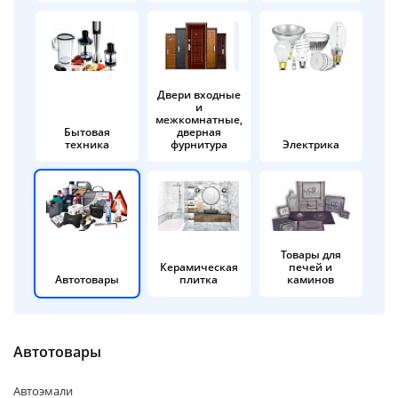
об оплате Плайтом
Двери входные
и
Остались вопросы?
25
межкомнатные,
8 800 302-02-51
Бытовая
дверная
техника
фурнитура
Электрика
plait.ru
раз в 2
недели
Товары для
Керамическая
печей и
Автотовары
плитка
каминов
Автотовары
Автоэмали