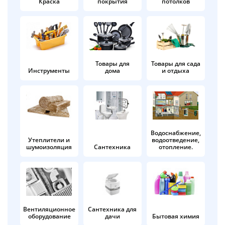
Краска
покрытия
потолков
Добавляйте товары
в корзину
Оплачивайте сегодня только
Товары для
Товары для сада
Инструменты
дома
и отдыха
25
% картой любого банка
Получайте товар
выбранный способом
Водоснабжение,
Утеплители и
водоотведение,
шумоизоляция
Сантехника
отопление.
Оставшиеся
75
% будут
списываться
с вашей карты
по
25
%
каждые 2 недели
Вентиляционное
Сантехника для
оборудование
дачи
Бытовая химия
Подробнее