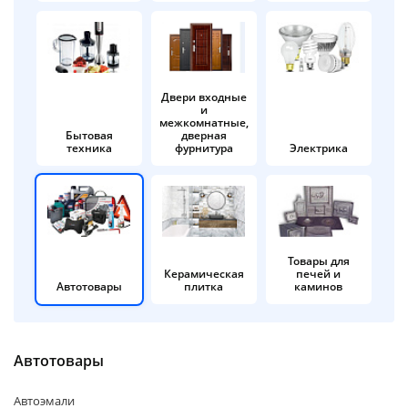
об оплате Плайтом
Двери входные
и
Остались вопросы?
25
межкомнатные,
8 800 302-02-51
Бытовая
дверная
техника
фурнитура
Электрика
plait.ru
раз в 2
недели
Товары для
Керамическая
печей и
Автотовары
плитка
каминов
Автотовары
Автоэмали