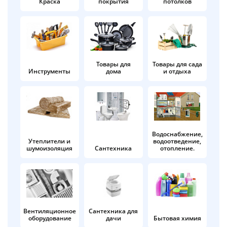
Краска
покрытия
потолков
Добавляйте товары
в корзину
Оплачивайте сегодня только
Товары для
Товары для сада
Инструменты
дома
и отдыха
25
% картой любого банка
Получайте товар
выбранный способом
Водоснабжение,
Утеплители и
водоотведение,
шумоизоляция
Сантехника
отопление.
Оставшиеся
75
% будут
списываться
с вашей карты
по
25
%
каждые 2 недели
Вентиляционное
Сантехника для
оборудование
дачи
Бытовая химия
Подробнее