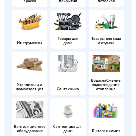
Краска
покрытия
потолков
Добавляйте товары
в корзину
Оплачивайте сегодня только
Товары для
Товары для сада
Инструменты
дома
и отдыха
25
% картой любого банка
Получайте товар
выбранный способом
Водоснабжение,
Утеплители и
водоотведение,
шумоизоляция
Сантехника
отопление.
Оставшиеся
75
% будут
списываться
с вашей карты
по
25
%
каждые 2 недели
Вентиляционное
Сантехника для
оборудование
дачи
Бытовая химия
Подробнее