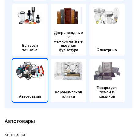
об оплате Плайтом
Двери входные
и
Остались вопросы?
25
межкомнатные,
8 800 302-02-51
Бытовая
дверная
техника
фурнитура
Электрика
plait.ru
раз в 2
недели
Товары для
Керамическая
печей и
Автотовары
плитка
каминов
Автотовары
Автоэмали