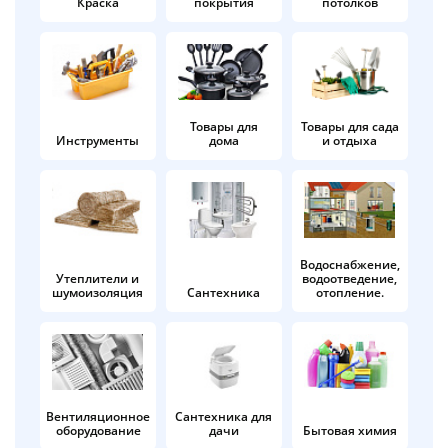
Краска
покрытия
потолков
Добавляйте товары
в корзину
Оплачивайте сегодня только
Товары для
Товары для сада
Инструменты
дома
и отдыха
25
% картой любого банка
Получайте товар
выбранный способом
Водоснабжение,
Утеплители и
водоотведение,
шумоизоляция
Сантехника
отопление.
Оставшиеся
75
% будут
списываться
с вашей карты
по
25
%
каждые 2 недели
Вентиляционное
Сантехника для
оборудование
дачи
Бытовая химия
Подробнее