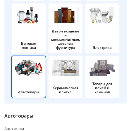
об оплате Плайтом
Двери входные
и
Остались вопросы?
25
межкомнатные,
8 800 302-02-51
Бытовая
дверная
техника
фурнитура
Электрика
plait.ru
раз в 2
недели
Товары для
Керамическая
печей и
Автотовары
плитка
каминов
Автотовары
Автоэмали