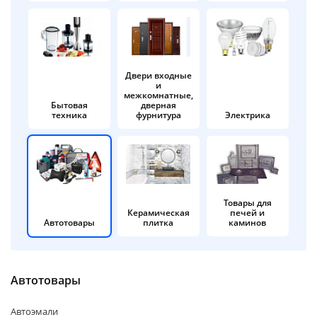
об оплате Плайтом
Двери входные
и
Остались вопросы?
25
межкомнатные,
8 800 302-02-51
Бытовая
дверная
техника
фурнитура
Электрика
plait.ru
раз в 2
недели
Товары для
Керамическая
печей и
Автотовары
плитка
каминов
Автотовары
Автоэмали