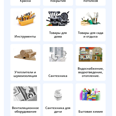
Краска
покрытия
потолков
Добавляйте товары
в корзину
Оплачивайте сегодня только
Товары для
Товары для сада
Инструменты
дома
и отдыха
25
% картой любого банка
Получайте товар
выбранный способом
Водоснабжение,
Утеплители и
водоотведение,
шумоизоляция
Сантехника
отопление.
Оставшиеся
75
% будут
списываться
с вашей карты
по
25
%
каждые 2 недели
Вентиляционное
Сантехника для
оборудование
дачи
Бытовая химия
Подробнее