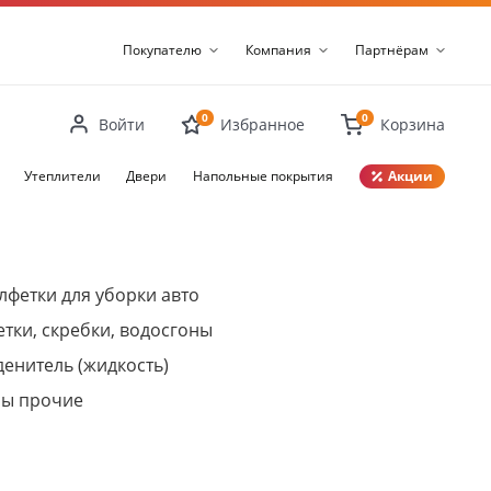
Покупателю
Компания
Партнёрам
0
0
Войти
Избранное
Корзина
Утеплители
Двери
Напольные покрытия
Акции
Закрыть
алфетки для уборки авто
тки, скребки, водосгоны
енитель (жидкость)
ры прочие