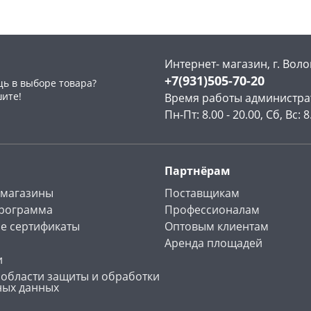
Интернет- магазин, г. Воло
+7(931)505-70-20
ь в выборе товара?
раз в 2 недели
шите!
Время работы администра
Пн-Пт: 8.00 - 20.00, Сб, Вс: 8
Партнёрам
 магазины
Поставщикам
программа
Профессионалам
е сертификаты
Оптовым клиентам
Аренда площадей
и
 области защиты и обработки
ных данных