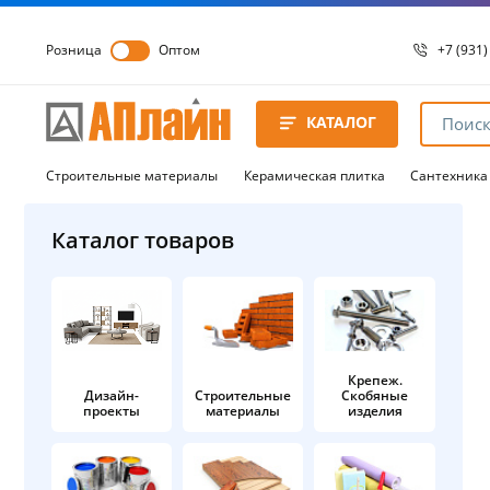
Розница
Оптом
+7 (931)
+7 (931)
8 8172 
КАТАЛОГ
8 8172 
8 8172 
Строительные материалы
Керамическая плитка
Сантехника
Каталог товаров
Крепеж.
Дизайн-
Строительные
Скобяные
проекты
материалы
изделия