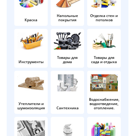
Напольные
Отделка стен и
Краска
покрытия
потолков
Товары для
Товары для
Инструменты
дома
сада и отдыха
Водоснабжение,
Утеплители и
водоотведение,
шумоизоляция
Сантехника
отопление.