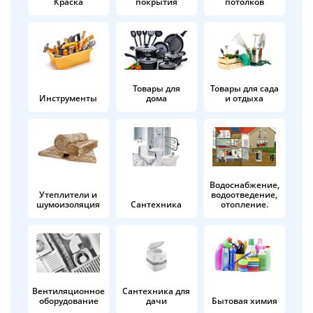
Краска
покрытия
потолков
Добавляйте товары
в корзину
Оплачивайте сегодня только
Товары для
Товары для сада
Инструменты
дома
и отдыха
25
% картой любого банка
Получайте товар
выбранный способом
Водоснабжение,
Утеплители и
водоотведение,
шумоизоляция
Сантехника
отопление.
Оставшиеся
75
% будут
списываться
с вашей карты
по
25
%
каждые 2 недели
Вентиляционное
Сантехника для
оборудование
дачи
Бытовая химия
Подробнее