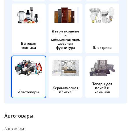
об оплате Плайтом
Двери входные
и
Остались вопросы?
25
межкомнатные,
8 800 302-02-51
Бытовая
дверная
техника
фурнитура
Электрика
plait.ru
раз в 2
недели
Товары для
Керамическая
печей и
Автотовары
плитка
каминов
Автотовары
Автоэмали