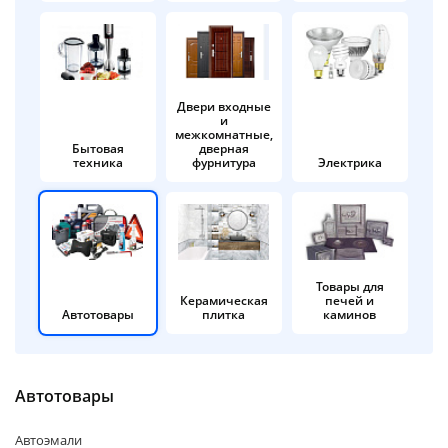
об оплате Плайтом
Двери входные
и
Остались вопросы?
25
межкомнатные,
8 800 302-02-51
Бытовая
дверная
техника
фурнитура
Электрика
plait.ru
раз в 2
недели
Товары для
Керамическая
печей и
Автотовары
плитка
каминов
Автотовары
Автоэмали