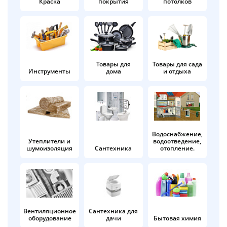
Краска
покрытия
потолков
Добавляйте товары
в корзину
Оплачивайте сегодня только
Товары для
Товары для сада
Инструменты
дома
и отдыха
25
% картой любого банка
Получайте товар
выбранный способом
Водоснабжение,
Утеплители и
водоотведение,
шумоизоляция
Сантехника
отопление.
Оставшиеся
75
% будут
списываться
с вашей карты
по
25
%
каждые 2 недели
Вентиляционное
Сантехника для
оборудование
дачи
Бытовая химия
Подробнее