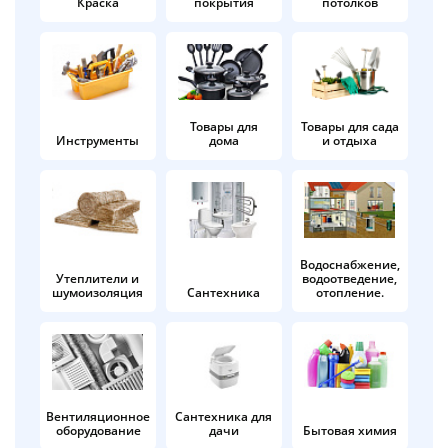
Краска
покрытия
потолков
Добавляйте товары
в корзину
Оплачивайте сегодня только
Товары для
Товары для сада
Инструменты
дома
и отдыха
25
% картой любого банка
Получайте товар
выбранный способом
Водоснабжение,
Утеплители и
водоотведение,
шумоизоляция
Сантехника
отопление.
Оставшиеся
75
% будут
списываться
с вашей карты
по
25
%
каждые 2 недели
Вентиляционное
Сантехника для
оборудование
дачи
Бытовая химия
Подробнее