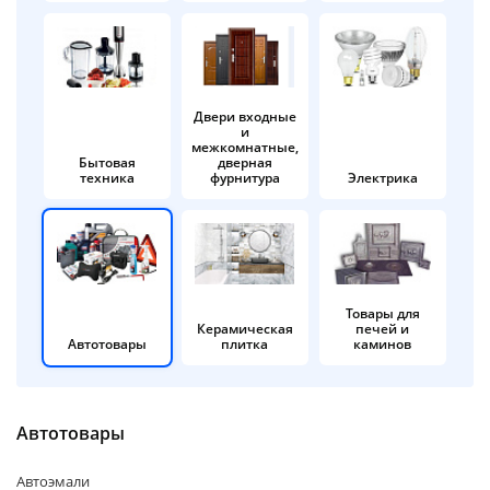
об оплате Плайтом
Двери входные
и
Остались вопросы?
25
межкомнатные,
8 800 302-02-51
Бытовая
дверная
техника
фурнитура
Электрика
plait.ru
раз в 2
недели
Товары для
Керамическая
печей и
Автотовары
плитка
каминов
Автотовары
Автоэмали