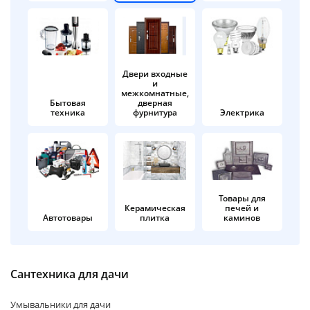
об оплате Плайтом
Двери входные
и
Остались вопросы?
25
межкомнатные,
8 800 302-02-51
Бытовая
дверная
техника
фурнитура
Электрика
plait.ru
раз в 2
недели
Товары для
Керамическая
печей и
Автотовары
плитка
каминов
Сантехника для дачи
Умывальники для дачи