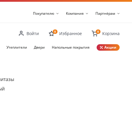
Покупателю
Компания
Партнёрам
0
0
Войти
Избранное
Корзина
Утеплители
Двери
Напольные покрытия
Акции
Закрыть
нитазы
ый