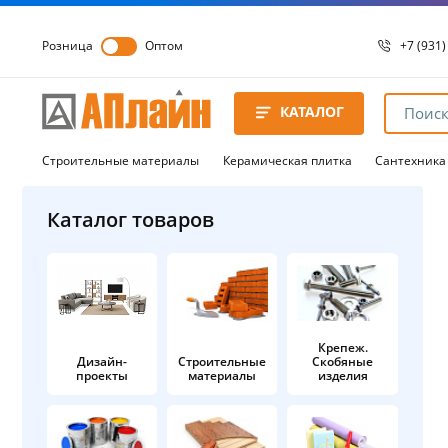
Розница
Оптом
+7 (931)
+7 (931)
8 8172 
КАТАЛОГ
8 8172 
8 8172 
Строительные материалы
Керамическая плитка
Сантехника
Каталог товаров
Крепеж.
Дизайн-
Строительные
Скобяные
проекты
материалы
изделия