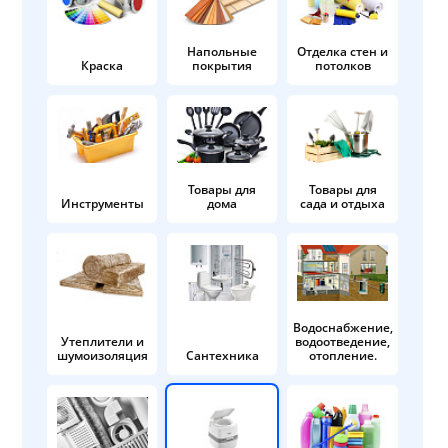
Напольные
Отделка стен и
Краска
покрытия
потолков
Товары для
Товары для
Инструменты
дома
сада и отдыха
Водоснабжение,
Утеплители и
водоотведение,
шумоизоляция
Сантехника
отопление.