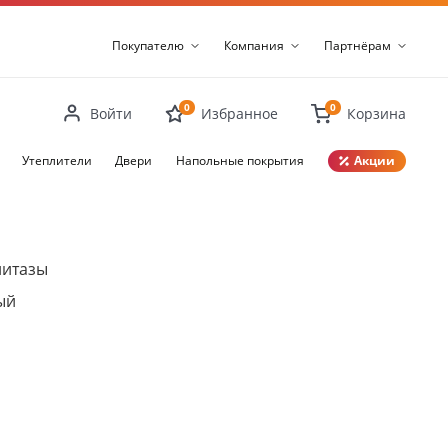
Покупателю
Компания
Партнёрам
0
0
Войти
Избранное
Корзина
Утеплители
Двери
Напольные покрытия
Акции
Закрыть
нитазы
ый