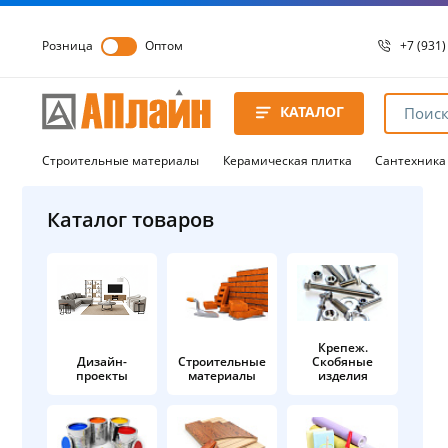
Розница
Оптом
+7 (931)
+7 (931)
8 8172 
КАТАЛОГ
8 8172 
8 8172 
Строительные материалы
Керамическая плитка
Сантехника
Каталог товаров
Крепеж.
Дизайн-
Строительные
Скобяные
проекты
материалы
изделия