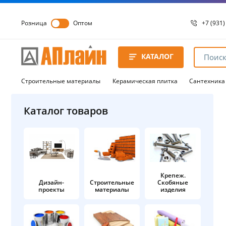
Розница
Оптом
+7 (931)
+7 (931)
8 8172 
КАТАЛОГ
8 8172 
8 8172 
Строительные материалы
Керамическая плитка
Сантехника
Каталог товаров
Крепеж.
Дизайн-
Строительные
Скобяные
проекты
материалы
изделия