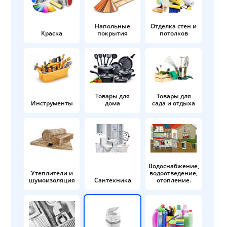
Напольные
Отделка стен и
Краска
покрытия
потолков
Товары для
Товары для
Инструменты
дома
сада и отдыха
Водоснабжение,
Утеплители и
водоотведение,
шумоизоляция
Сантехника
отопление.