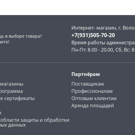
Интернет- магазин, г. Воло
+7(931)505-70-20
ь в выборе товара?
раз в 2 недели
шите!
Время работы администра
Пн-Пт: 8.00 - 20.00, Сб, Вс: 8
Партнёрам
 магазины
Поставщикам
программа
Профессионалам
е сертификаты
Оптовым клиентам
Аренда площадей
и
 области защиты и обработки
ных данных