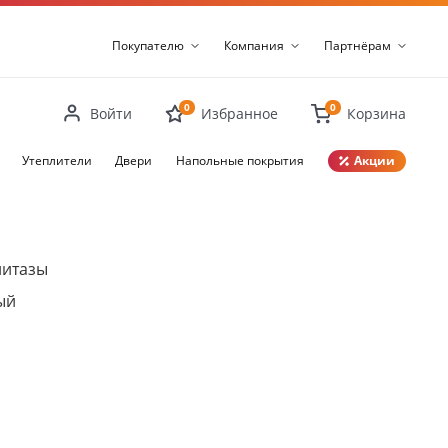
Покупателю
Компания
Партнёрам
0
0
Войти
Избранное
Корзина
Утеплители
Двери
Напольные покрытия
Акции
Закрыть
нитазы
ый