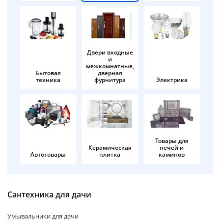
об оплате Плайтом
Двери входные
и
Остались вопросы?
25
межкомнатные,
8 800 302-02-51
Бытовая
дверная
техника
фурнитура
Электрика
plait.ru
раз в 2
недели
Товары для
Керамическая
печей и
Автотовары
плитка
каминов
Сантехника для дачи
Умывальники для дачи