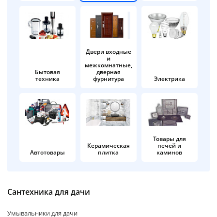
об оплате Плайтом
Двери входные
и
Остались вопросы?
25
межкомнатные,
8 800 302-02-51
Бытовая
дверная
техника
фурнитура
Электрика
plait.ru
раз в 2
недели
Товары для
Керамическая
печей и
Автотовары
плитка
каминов
Сантехника для дачи
Умывальники для дачи