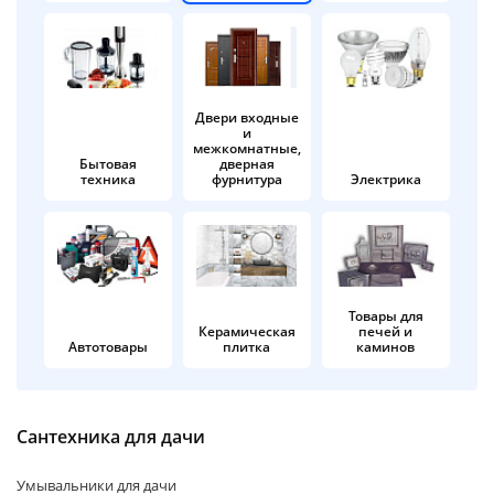
об оплате Плайтом
Двери входные
и
Остались вопросы?
25
межкомнатные,
8 800 302-02-51
Бытовая
дверная
техника
фурнитура
Электрика
plait.ru
раз в 2
недели
Товары для
Керамическая
печей и
Автотовары
плитка
каминов
Сантехника для дачи
Умывальники для дачи