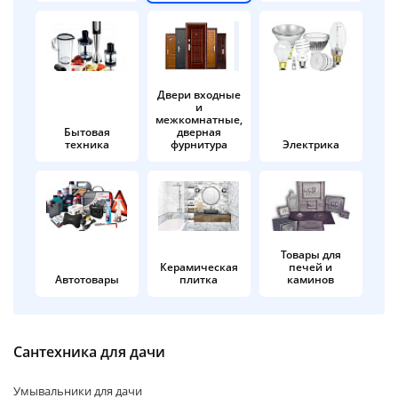
об оплате Плайтом
Двери входные
и
Остались вопросы?
25
межкомнатные,
8 800 302-02-51
Бытовая
дверная
техника
фурнитура
Электрика
plait.ru
раз в 2
недели
Товары для
Керамическая
печей и
Автотовары
плитка
каминов
Сантехника для дачи
Умывальники для дачи