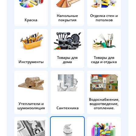
Напольные
Отделка стен и
Краска
покрытия
потолков
Товары для
Товары для
Инструменты
дома
сада и отдыха
Водоснабжение,
Утеплители и
водоотведение,
шумоизоляция
Сантехника
отопление.