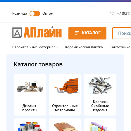
Розница
Оптом
+7 (931)
+7 (931)
8 8172 
КАТАЛОГ
8 8172 
8 8172 
Строительные материалы
Керамическая плитка
Сантехника
Каталог товаров
Крепеж.
Дизайн-
Строительные
Скобяные
проекты
материалы
изделия