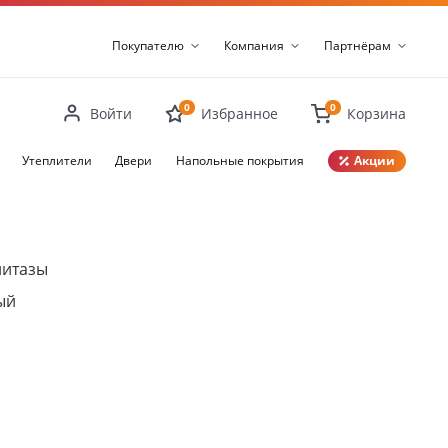
Покупателю
Компания
Партнёрам
0
0
Войти
Избранное
Корзина
Утеплители
Двери
Напольные покрытия
Акции
Закрыть
нитазы
ый