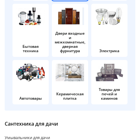
об оплате Плайтом
Двери входные
и
Остались вопросы?
25
межкомнатные,
8 800 302-02-51
Бытовая
дверная
техника
фурнитура
Электрика
plait.ru
раз в 2
недели
Товары для
Керамическая
печей и
Автотовары
плитка
каминов
Сантехника для дачи
Умывальники для дачи