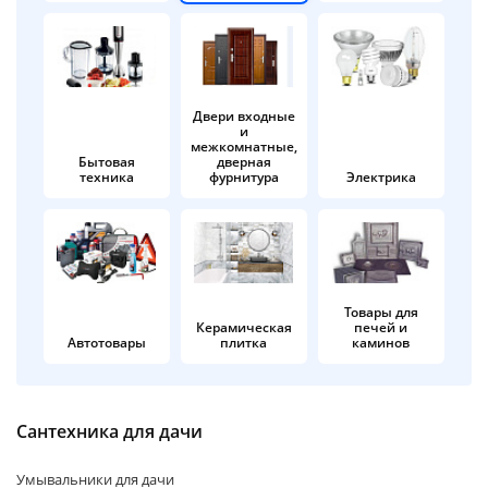
об оплате Плайтом
Двери входные
и
Остались вопросы?
25
межкомнатные,
8 800 302-02-51
Бытовая
дверная
техника
фурнитура
Электрика
plait.ru
раз в 2
недели
Товары для
Керамическая
печей и
Автотовары
плитка
каминов
Сантехника для дачи
Умывальники для дачи