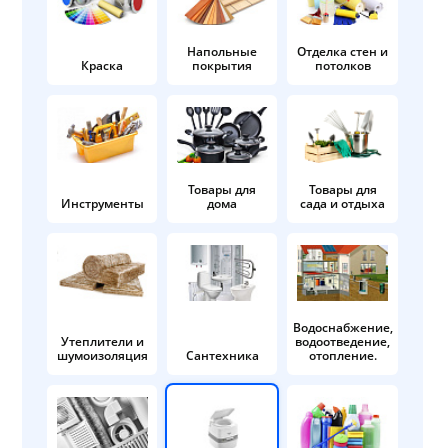
Напольные
Отделка стен и
Краска
покрытия
потолков
Товары для
Товары для
Инструменты
дома
сада и отдыха
Водоснабжение,
Утеплители и
водоотведение,
шумоизоляция
Сантехника
отопление.