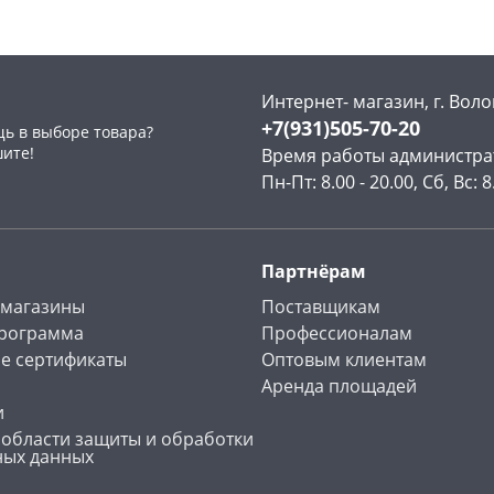
Интернет- магазин, г. Воло
+7(931)505-70-20
ь в выборе товара?
раз в 2 недели
шите!
Время работы администра
Пн-Пт: 8.00 - 20.00, Сб, Вс: 8
Партнёрам
 магазины
Поставщикам
программа
Профессионалам
е сертификаты
Оптовым клиентам
Аренда площадей
и
 области защиты и обработки
ных данных