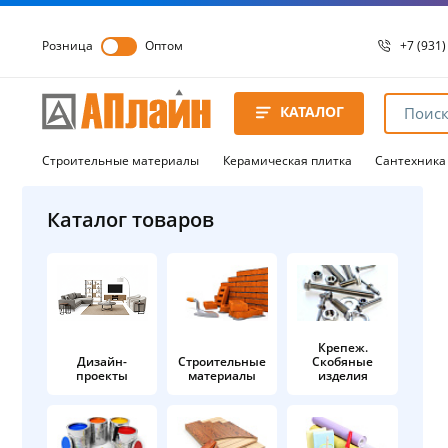
Розница
Оптом
+7 (931)
+7 (931)
8 8172 
КАТАЛОГ
8 8172 
8 8172 
Строительные материалы
Керамическая плитка
Сантехника
Каталог товаров
Крепеж.
Дизайн-
Строительные
Скобяные
проекты
материалы
изделия