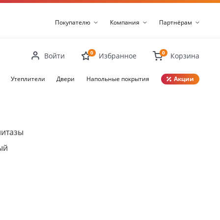
Покупателю
Компания
Партнёрам
0
0
Войти
Избранное
Корзина
Утеплители
Двери
Напольные покрытия
Акции
Закрыть
нитазы
ый