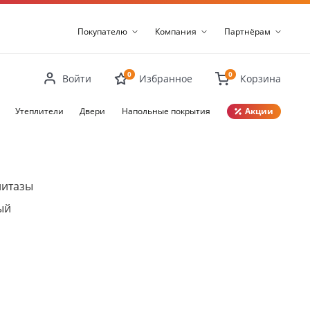
Покупателю
Компания
Партнёрам
0
0
Войти
Избранное
Корзина
Утеплители
Двери
Напольные покрытия
Акции
Закрыть
нитазы
ый