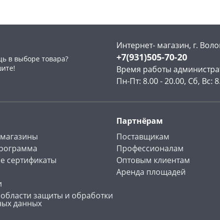
Интернет- магазин, г. Воло
+7(931)505-70-20
ь в выборе товара?
раз в 2 недели
шите!
Время работы администра
Пн-Пт: 8.00 - 20.00, Сб, Вс: 8
Партнёрам
 магазины
Поставщикам
программа
Профессионалам
е сертификаты
Оптовым клиентам
Аренда площадей
и
 области защиты и обработки
ных данных