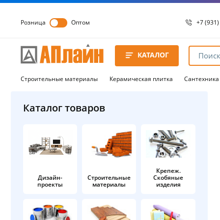
Розница
Оптом
+7 (931)
+7 (931)
8 8172 
КАТАЛОГ
8 8172 
8 8172 
Строительные материалы
Керамическая плитка
Сантехника
Каталог товаров
Крепеж.
Дизайн-
Строительные
Скобяные
проекты
материалы
изделия