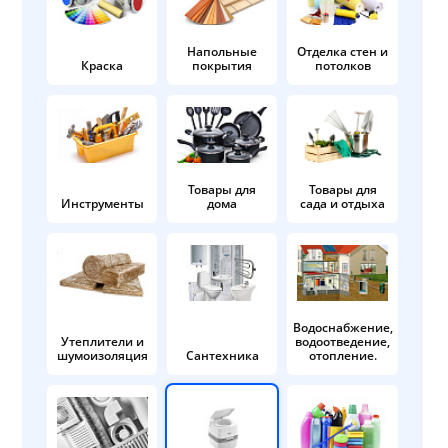
Напольные
Отделка стен и
Краска
покрытия
потолков
Товары для
Товары для
Инструменты
дома
сада и отдыха
Водоснабжение,
Утеплители и
водоотведение,
шумоизоляция
Сантехника
отопление.