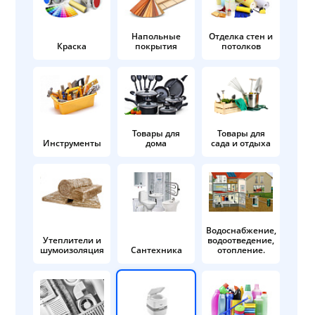
Напольные
Отделка стен и
Краска
покрытия
потолков
Товары для
Товары для
Инструменты
дома
сада и отдыха
Водоснабжение,
Утеплители и
водоотведение,
шумоизоляция
Сантехника
отопление.