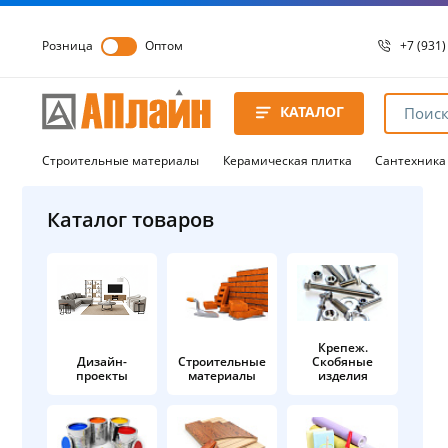
Розница
Оптом
+7 (931)
+7 (931)
8 8172 
КАТАЛОГ
8 8172 
8 8172 
Строительные материалы
Керамическая плитка
Сантехника
Каталог товаров
Крепеж.
Дизайн-
Строительные
Скобяные
проекты
материалы
изделия