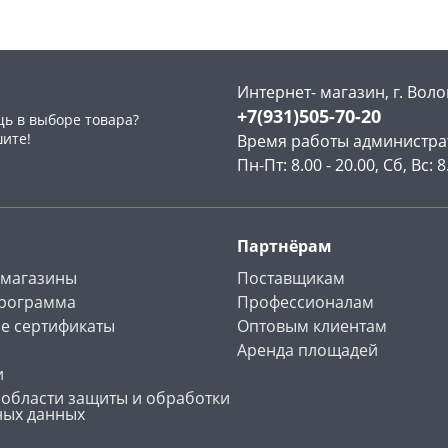
Интернет- магазин, г. Воло
+7(931)505-70-20
ь в выборе товара?
раз в 2 недели
шите!
Время работы администра
Пн-Пт: 8.00 - 20.00, Сб, Вс: 8
Партнёрам
 магазины
Поставщикам
программа
Профессионалам
е сертификаты
Оптовым клиентам
Аренда площадей
и
 области защиты и обработки
ных данных