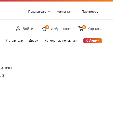
Покупателю
Компания
Партнёрам
0
0
Войти
Избранное
Корзина
Утеплители
Двери
Напольные покрытия
Акции
Закрыть
нитазы
ый