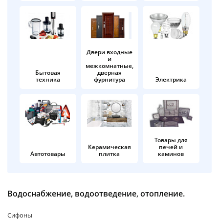
об оплате Плайтом
Двери входные
и
Остались вопросы?
25
межкомнатные,
8 800 302-02-51
Бытовая
дверная
техника
фурнитура
Электрика
plait.ru
раз в 2
недели
Товары для
Керамическая
печей и
Автотовары
плитка
каминов
Водоснабжение, водоотведение, отопление.
Сифоны