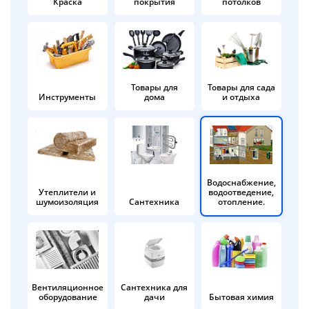
Краска
покрытия
потолков
Добавляйте товары
в корзину
Оплачивайте сегодня только
Товары для
Товары для сада
Инструменты
дома
и отдыха
25
% картой любого банка
Получайте товар
выбранный способом
Водоснабжение,
Утеплители и
водоотведение,
шумоизоляция
Сантехника
отопление.
Оставшиеся
75
% будут
списываться
с вашей карты
по
25
%
каждые 2 недели
Вентиляционное
Сантехника для
оборудование
дачи
Бытовая химия
Подробнее