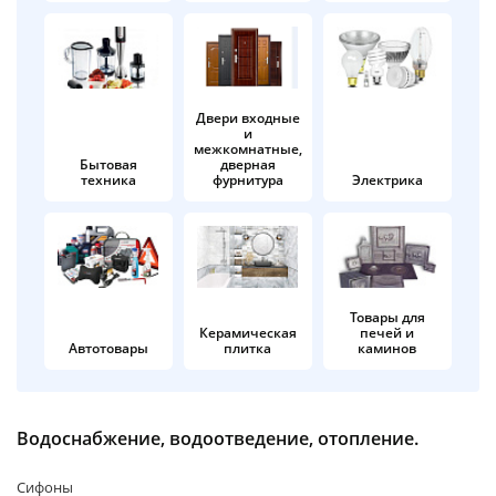
об оплате Плайтом
Двери входные
и
Остались вопросы?
25
межкомнатные,
8 800 302-02-51
Бытовая
дверная
техника
фурнитура
Электрика
plait.ru
раз в 2
недели
Товары для
Керамическая
печей и
Автотовары
плитка
каминов
Водоснабжение, водоотведение, отопление.
Сифоны