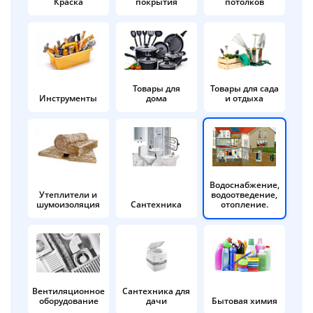
Краска
покрытия
потолков
Добавляйте товары
в корзину
Оплачивайте сегодня только
Товары для
Товары для сада
Инструменты
дома
и отдыха
25
% картой любого банка
Получайте товар
выбранный способом
Водоснабжение,
Утеплители и
водоотведение,
шумоизоляция
Сантехника
отопление.
Оставшиеся
75
% будут
списываться
с вашей карты
по
25
%
каждые 2 недели
Вентиляционное
Сантехника для
оборудование
дачи
Бытовая химия
Подробнее