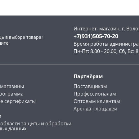
Интернет- магазин, г. Воло
+7(931)505-70-20
ь в выборе товара?
раз в 2 недели
шите!
Время работы администра
Пн-Пт: 8.00 - 20.00, Сб, Вс: 8
Партнёрам
 магазины
Поставщикам
программа
Профессионалам
е сертификаты
Оптовым клиентам
Аренда площадей
и
 области защиты и обработки
ных данных