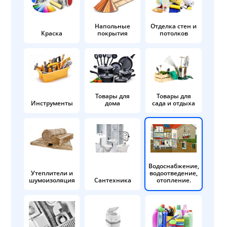
Напольные
Отделка стен и
Краска
покрытия
потолков
Товары для
Товары для
Инструменты
дома
сада и отдыха
Водоснабжение,
Утеплители и
водоотведение,
шумоизоляция
Сантехника
отопление.