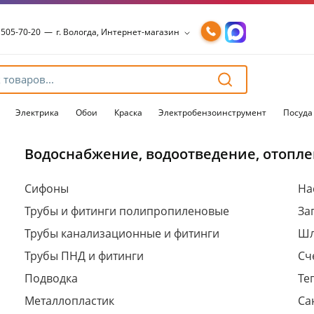
 505-70-20
—
г. Вологда, Интернет-магазин
 505-70-20
—
г. Вологда, Интернет-магазин
54-15-99
—
г. Вологда, Чернышевского, 147А
54-15-98
—
г. Вологда, Конева, 36
54-15-96
—
г. Вологда, Пошехонское ш., 18
Электрика
Обои
Краска
Электробензоинструмент
Посуда
Водоснабжение, водоотведение, отопле
Для клиентов всех банков
Сифоны
На
Трубы и фитинги полипропиленовые
За
Разбейте
оплату
Трубы канализационные и фитинги
Шл
на части
без переплат
Трубы ПНД и фитинги
Сч
Подводка
Те
Металлопластик
Са
График платежей