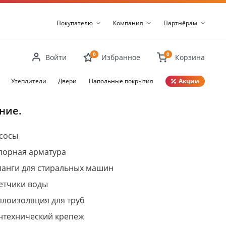
Покупателю
Компания
Партнёрам
0
0
Войти
Избранное
Корзина
Утеплители
Двери
Напольные покрытия
Акции
Закрыть
ние.
сосы
порная арматура
анги для стиральных машин
етчики воды
плоизоляция для труб
нтехнический крепеж