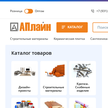
Розница
Оптом
+7 (931)
+7 (931)
8 8172 
КАТАЛОГ
8 8172 
8 8172 
Строительные материалы
Керамическая плитка
Сантехника
Каталог товаров
Крепеж.
Дизайн-
Строительные
Скобяные
проекты
материалы
изделия