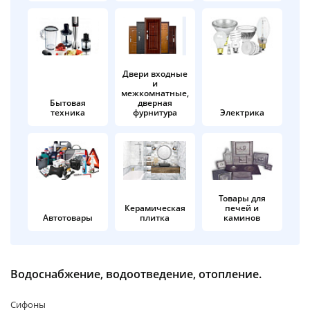
об оплате Плайтом
Двери входные
и
Остались вопросы?
25
межкомнатные,
8 800 302-02-51
Бытовая
дверная
техника
фурнитура
Электрика
plait.ru
раз в 2
недели
Товары для
Керамическая
печей и
Автотовары
плитка
каминов
Водоснабжение, водоотведение, отопление.
Сифоны