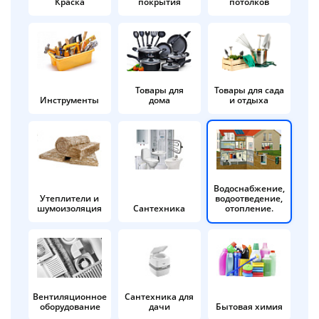
Краска
покрытия
потолков
Добавляйте товары
в корзину
Оплачивайте сегодня только
Товары для
Товары для сада
Инструменты
дома
и отдыха
25
% картой любого банка
Получайте товар
выбранный способом
Водоснабжение,
Утеплители и
водоотведение,
шумоизоляция
Сантехника
отопление.
Оставшиеся
75
% будут
списываться
с вашей карты
по
25
%
каждые 2 недели
Вентиляционное
Сантехника для
оборудование
дачи
Бытовая химия
Подробнее