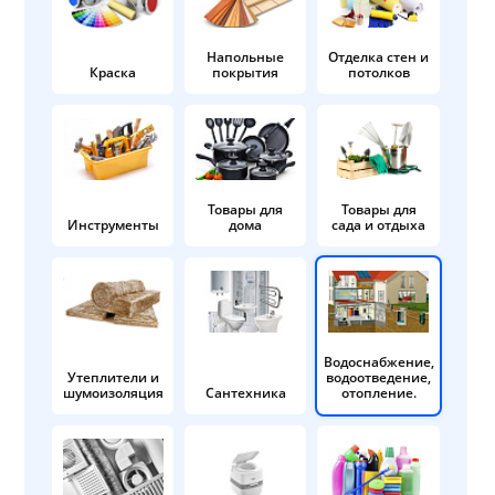
Напольные
Отделка стен и
Краска
покрытия
потолков
Товары для
Товары для
Инструменты
дома
сада и отдыха
Водоснабжение,
Утеплители и
водоотведение,
шумоизоляция
Сантехника
отопление.