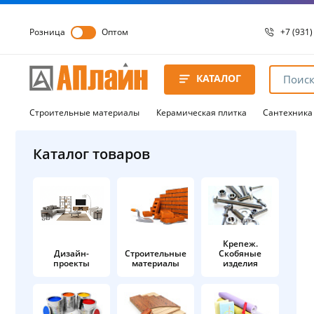
Розница
Оптом
+7 (931)
+7 (931)
8 8172 
КАТАЛОГ
8 8172 
8 8172 
Строительные материалы
Керамическая плитка
Сантехника
Каталог товаров
Крепеж.
Дизайн-
Строительные
Скобяные
проекты
материалы
изделия