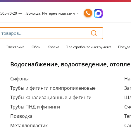
 505-70-20
—
г. Вологда, Интернет-магазин
 505-70-20
—
г. Вологда, Интернет-магазин
54-15-99
—
г. Вологда, Чернышевского, 147А
54-15-98
—
г. Вологда, Конева, 36
54-15-96
—
г. Вологда, Пошехонское ш., 18
Электрика
Обои
Краска
Электробензоинструмент
Посуда
Водоснабжение, водоотведение, отопле
Для клиентов всех банков
Сифоны
На
Трубы и фитинги полипропиленовые
За
Разбейте
оплату
Трубы канализационные и фитинги
Шл
на части
без переплат
Трубы ПНД и фитинги
Сч
Подводка
Те
Металлопластик
Са
График платежей