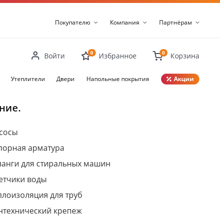
Покупателю
Компания
Партнёрам
0
0
Войти
Избранное
Корзина
Утеплители
Двери
Напольные покрытия
Акции
Закрыть
ние.
сосы
порная арматура
анги для стиральных машин
етчики воды
плоизоляция для труб
нтехнический крепеж