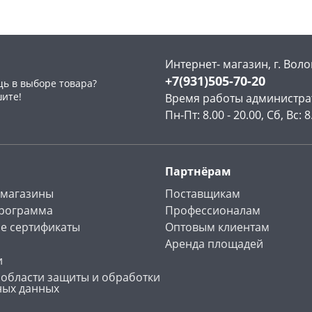
Интернет- магазин, г. Воло
+7(931)505-70-20
ь в выборе товара?
раз в 2 недели
шите!
Время работы администра
Пн-Пт: 8.00 - 20.00, Сб, Вс: 8
Партнёрам
 магазины
Поставщикам
программа
Профессионалам
е сертификаты
Оптовым клиентам
Аренда площадей
и
 области защиты и обработки
ных данных