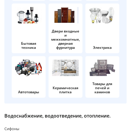
об оплате Плайтом
Двери входные
и
Остались вопросы?
25
межкомнатные,
8 800 302-02-51
Бытовая
дверная
техника
фурнитура
Электрика
plait.ru
раз в 2
недели
Товары для
Керамическая
печей и
Автотовары
плитка
каминов
Водоснабжение, водоотведение, отопление.
Сифоны