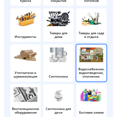
Краска
покрытия
потолков
Добавляйте товары
в корзину
Оплачивайте сегодня только
Товары для
Товары для сада
Инструменты
дома
и отдыха
25
% картой любого банка
Получайте товар
выбранный способом
Водоснабжение,
Утеплители и
водоотведение,
шумоизоляция
Сантехника
отопление.
Оставшиеся
75
% будут
списываться
с вашей карты
по
25
%
каждые 2 недели
Вентиляционное
Сантехника для
оборудование
дачи
Бытовая химия
Подробнее