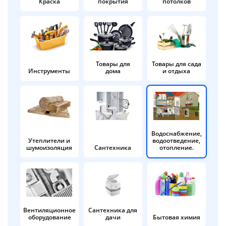
Краска
покрытия
потолков
Добавляйте товары
в корзину
Оплачивайте сегодня только
Товары для
Товары для сада
Инструменты
дома
и отдыха
25
% картой любого банка
Получайте товар
выбранный способом
Водоснабжение,
Утеплители и
водоотведение,
шумоизоляция
Сантехника
отопление.
Оставшиеся
75
% будут
списываться
с вашей карты
по
25
%
каждые 2 недели
Вентиляционное
Сантехника для
оборудование
дачи
Бытовая химия
Подробнее