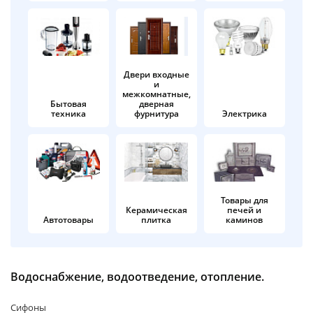
об оплате Плайтом
Двери входные
и
Остались вопросы?
25
межкомнатные,
8 800 302-02-51
Бытовая
дверная
техника
фурнитура
Электрика
plait.ru
раз в 2
недели
Товары для
Керамическая
печей и
Автотовары
плитка
каминов
Водоснабжение, водоотведение, отопление.
Сифоны